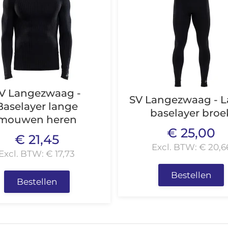
V Langezwaag -
SV Langezwaag - 
Baselayer lange
baselayer broe
mouwen heren
€ 25,00
€ 21,45
Excl. BTW: € 20,6
Excl. BTW: € 17,73
Bestellen
Bestellen