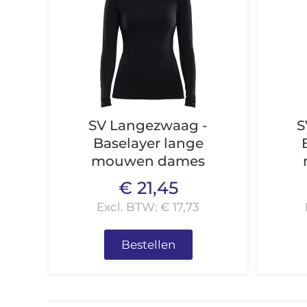
SV Langezwaag -
S
Baselayer lange
mouwen dames
€ 21,45
Excl. BTW: € 17,73
Bestellen