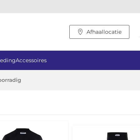
Afhaallocatie
eding
Accessoires
oorradig