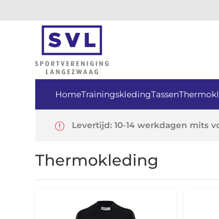
Skip
to
main
content
Home
Trainingskleding
Tassen
Thermokl
Levertijd: 10-14 werkdagen
mits v
Thermokleding