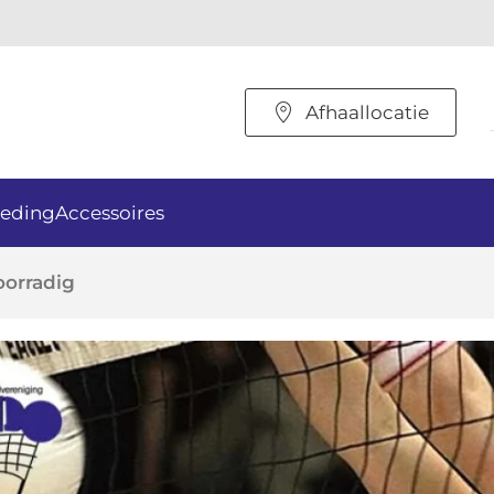
Afhaallocatie
eding
Accessoires
oorradig