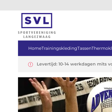
Skip
to
main
content
Home
Trainingskleding
Tassen
Thermokl
Levertijd: 10-14 werkdagen
mits v