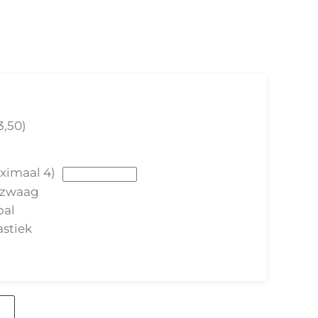
3,50)
aximaal 4)
ezwaag
bal
stiek