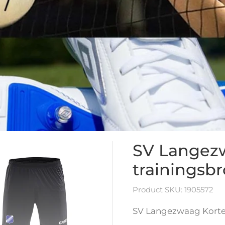
SV Langezw
trainingsb
Product SKU: 1905572
SV Langezwaag Korte 